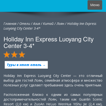
Toggle
Меню
navigation
Главная
/
Отели
/
Азия
/
Китай
/
Лоян /
Holiday Inn Express
Luoyang City Center 3-4*
Holiday Inn Express Luoyang City
Center 3-4*
Туры в этот отель →
Holiday Inn Express Luoyang City Center — это отличный
выбор для гостей Лоян, семейная атмосфера и множество
полезных услуг сделают пребывание здесь очень приятным.
Расположенная близко к одним из самых популярных
достопримечательностей Лоян, таким как Guanlin Scenic
Resort (2,0 км) и ZuoAn HeLuo WenHua YiShu Jie (2,4 км),