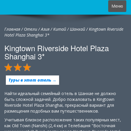
Toggle
Меню
navigation
Главная
/
Отели
/
Азия
/
Китай
/
Шанхай /
Kingtown Riverside
Hotel Plaza Shanghai 3*
Kingtown Riverside Hotel Plaza
Shanghai 3*
Туры в этот отель →
Найти идеальный семейный отель в Шанхае не должно
быть сложной задачей. Добро пожаловать в Kingtown
Riverside Hotel Plaza Shanghai, прекрасный вариант для
размещения подобных вам путешественников.
Учитывая близкое расположение таких популярных мест,
как Old Town (Nanshi) (2,4 км) и Телебашня "Восточная