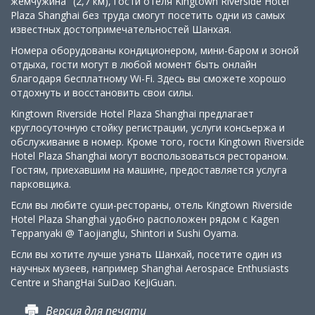
жемчужина" (2,7 км), гости отеля Kingtown Riverside Hotel
Plaza Shanghai без труда смогут посетить одни из самых
известных достопримечательностей Шанхая.
Номера оборудованы кондиционером, мини-баром и зоной
отдыха, гости могут в любой момент быть онлайн
благодаря бесплатному Wi-Fi. Здесь вы сможете хорошо
отдохнуть и восстановить свои силы.
Kingtown Riverside Hotel Plaza Shanghai предлагает
круглосуточную стойку регистрации, услуги консьержа и
обслуживание в номер. Кроме того, гости Kingtown Riverside
Hotel Plaza Shanghai могут воспользоваться рестораном.
Гостям, приехавшим на машине, предоставляется услуга
парковщика.
Если вы любите суши-рестораны, отель Kingtown Riverside
Hotel Plaza Shanghai удобно расположен рядом с Kagen
Teppanyaki @ Taojianglu, Shintori и Sushi Oyama.
Если вы хотите лучше узнать Шанхай, посетите один из
научных музеев, например Shanghai Aerospace Enthusiasts
Centre и ShangHai SuiDao KeJiGuan.
Версия для печати