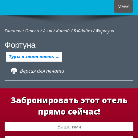
Toggle
Меню
navigation
Главная
/
Отели
/
Азия
/
Китай
/
Бэйдайхэ /
Фортуна
Фортуна
Туры в этот отель →
Версия для печати
Забронировать этот отель
прямо сейчас!