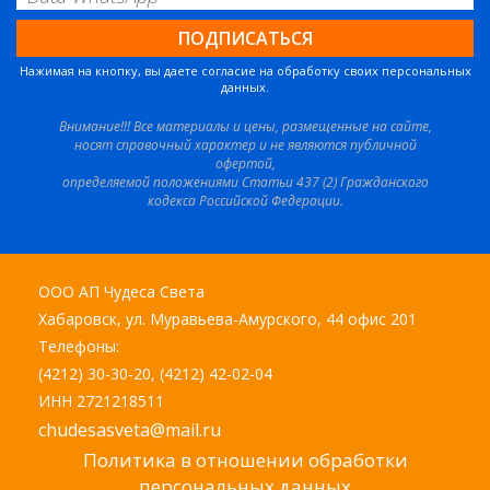
Нажимая на кнопку, вы даете согласие на обработку своих персональных
данных.
Внимание!!! Все материалы и цены, размещенные на сайте,
носят справочный характер и не являются публичной
офертой,
определяемой положениями Статьи 437 (2) Гражданского
кодекса Российской Федерации.
ООО АП Чудеса Света
Хабаровск, ул. Муравьева-Амурского, 44 офис 201
Телефоны:
(4212) 30-30-20, (4212) 42-02-04
ИНН 2721218511
chudesasveta@mail.ru
Политика в отношении обработки
персональных данных