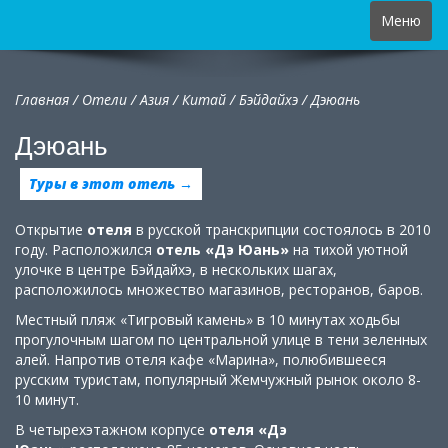
Toggle
Меню
navigation
Главная
/
Отели
/
Азия
/
Китай
/
Бэйдайхэ /
Дэюань
Дэюань
Туры в этот отель →
Открытие
отеля
в русской транскрипции состоялось в 2010
году. Расположился
отель «Дэ Юань»
на тихой уютной
улочке в центре Бэйдайхэ, в нескольких шагах,
расположилось множество магазинов, ресторанов, баров.
Местный пляж «Тигровый камень» в 10 минутах ходьбы
прогулочным шагом по центральной улице в тени зеленных
алей. Напротив отеля кафе «Марина», полюбившееся
русским туристам, популярный Жемчужный рынок около 8-
10 минут.
В четырехэтажном корпусе
отеля
«Дэ