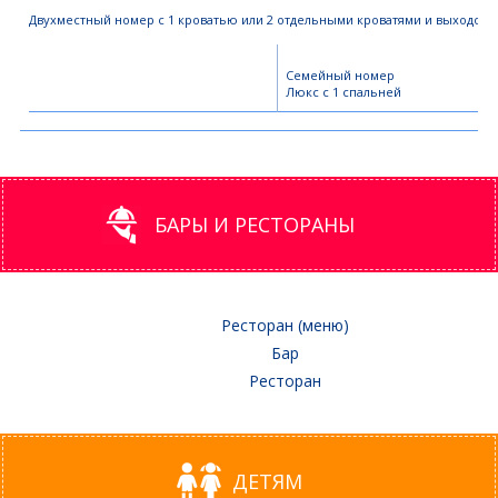
Двухместный номер с 1 кроватью или 2 отдельными кроватями и выходом 
Взрослых:
Семейный номер
не
Люкс с 1 спальней
более
2
Детей:
не
более
2
(возраста
БАРЫ И РЕСТОРАНЫ
менее
4
лет)
Ресторан (меню)
Бар
Ресторан
ДЕТЯМ