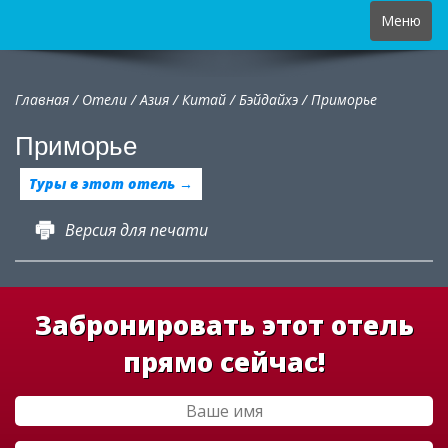
Toggle
Меню
navigation
Главная
/
Отели
/
Азия
/
Китай
/
Бэйдайхэ /
Приморье
Приморье
Туры в этот отель →
Версия для печати
Забронировать этот отель
прямо сейчас!