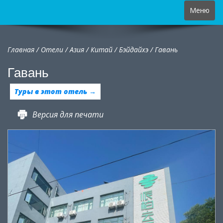
Toggle
Меню
navigation
Главная
/
Отели
/
Азия
/
Китай
/
Бэйдайхэ /
Гавань
Гавань
Туры в этот отель →
Версия для печати