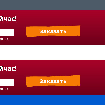
йчас!
данных.
йчас!
данных.