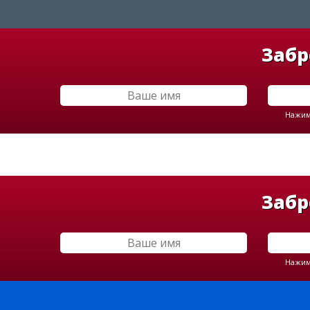
Забр
Нажима
Забр
Нажима