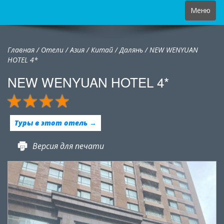
Toggle
Меню
navigation
Главная
/
Отели
/
Азия
/
Китай
/
Далянь /
NEW WENYUAN
HOTEL 4*
NEW WENYUAN HOTEL 4*
Туры в этот отель →
Версия для печати