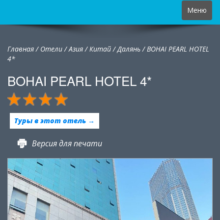
Toggle
Меню
navigation
Главная
/
Отели
/
Азия
/
Китай
/
Далянь /
BOHAI PEARL HOTEL
4*
BOHAI PEARL HOTEL 4*
Туры в этот отель →
Версия для печати