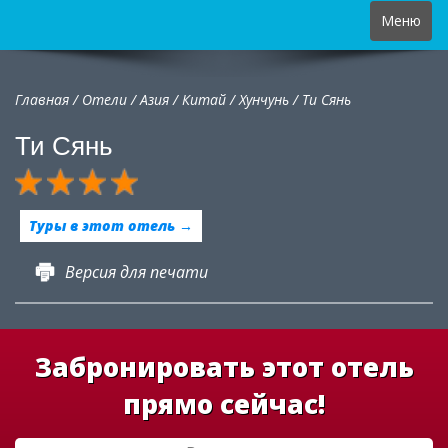
Toggle
Меню
navigation
Главная
/
Отели
/
Азия
/
Китай
/
Хунчунь /
Ти Сянь
Ти Сянь
Туры в этот отель →
Версия для печати
Забронировать этот отель
прямо сейчас!