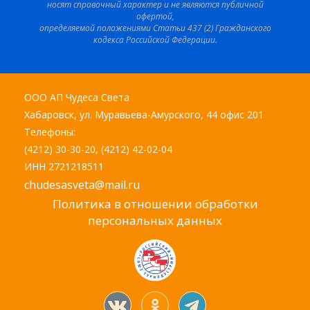
носят справочный характер и не являются публичной
офертой,
определяемой положениями Статьи 437 (2) Гражданского
кодекса Российской Федерации.
ООО АП Чудеса Света
Хабаровск, ул. Муравьева-Амурского, 44 офис 201
Телефоны:
(4212) 30-30-20, (4212) 42-02-04
ИНН 2721218511
chudesasveta@mail.ru
Политика в отношении обработки
персональных данных