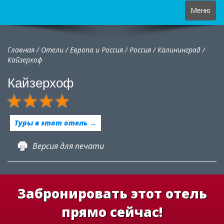
Toggle
Меню
navigation
Главная
/
Отели
/
Европа и Россия
/
Россия
/
Калининград /
Кайзерхоф
Кайзерхоф
Туры в этот отель →
Версия для печати
Забронировать этот отель
прямо сейчас!