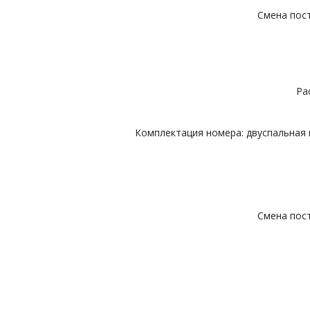
Смена пост
Ра
Комплектация номера: двуспальная к
Смена пост