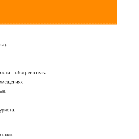
а).
ости – обогреватель.
омещениях.
ые.
уриста.
этажи.