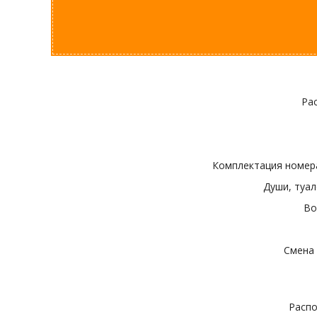
Ра
Комплектация номера
Души, туа
Во
Смена 
Распо