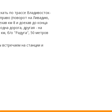
ехать по трассе Владивосток-
аправо (поворот на Ливадию,
хав км 8 и доехав до конца
дна дорога, другая - на
км, б/о "Радуга", 50 метров
 встречаем на станции и