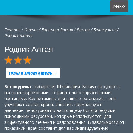
Toggle
Меню
navigation
Главная
/
Отели
/
Европа и Россия
/
Россия
/
Белокуриха /
Родник Алтая
Родник Алтая
Туры в этот отель →
Белокуриха
- сибирская Швейцария. Воздух на курорте
насыщен аэроионами - отрицательно заряженными
частицами. Как витамины для нашего организма – они
улучшают состав крови, аппетит, нормализуют
давление. Белокуриха по-настоящему богата редкими
природными ресурсами, которые используются для
эффективного лечения и оздоровления. В зависимости от
показаний, врач составит для вас индивидуальную