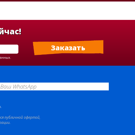
йчас!
данных.
.
тся публичной офертой,
рации.