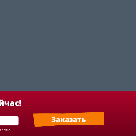
йчас!
данных.