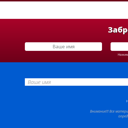
Забр
Нажима
Внимание!!! Все матер
опред