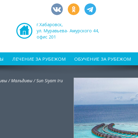
г.Хабаровск,
ул. Муравьева- Амурского 44,
офис 201
РЫ
ЛЕЧЕНИЕ ЗА РУБЕЖОМ
ОБУЧЕНИЕ ЗА РУБЕЖОМ
ивы
/
Мальдивы /
Sun Siyam Iru