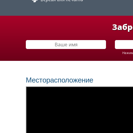
Забр
Нажима
Месторасположение