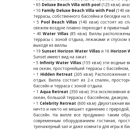
• 65
Deluxe Beach Villa with pool
(125 кв.м) ан
• 10
Family Deluxe Beach Villa with Pool
(140 к
террасы, собственного бассейна и беседки на п
• 5
Pool Beach Villas
(140 кв.м) состоят из 
свежем воздухе плавно переходит в приватный с
• 40
Water Villas
(85 кв.м) Виллы расположены
террасы с зоной отдыха, лежаками и спуском 
выходя из виллы.
• 19
Sunset Horizon Water Villas
и 16
Horizon W
Sunset имеют вид на закат.
• 5
Infinity Water Villas
(155 кв.м) эти водные 
на океан, просторнейшей террасы с бассейном, 
• 1
Hidden Retreat
(205 кв.м) Расположенная
отдых. Вилла состоит из 2-х спален, просто
бассейн и терраса с зоной отдыха.
• 1
Aqua Retreat
(350 кв.м) Эта эксклюзивная в
океан, большой террасы с бассейном, джакузи,
• 1
Celebrity Retreat
(600 кв.м) Двухэтажная 
ничто и никто не мешает единению с природой,
бассейн. На вилле все продумано таким обр
современным оборудованием гостиная, прост
тренажерный зал и даже комната для игры в би