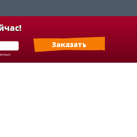
йчас!
данных.