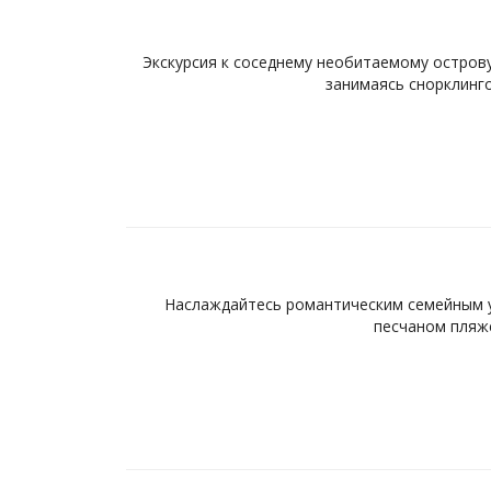
Экскурсия к соседнему необитаемому острову
занимаясь снорклинго
Наслаждайтесь романтическим семейным у
песчаном пляже