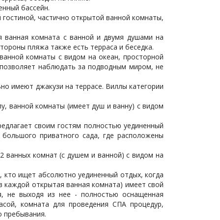
енный бассейн.
й гостиной, частично открытой ванной комнаты,
ая ванная комната с ванной и двумя душами на
стороны пляжа также есть терраса и беседка.
 ванной комнаты с видом на океан, просторной
е позволяет наблюдать за подводным миром, не
льно имеют джакузи на террасе. Виллы категории
лу, ванной комнаты (имеет душ и ванну) с видом
предлагает своим гостям полностью уединенный
, большого приватного сада, где расположены
 2 ванных комнат (с душем и ванной) с видом на
, кто ищет абсолютно уединенный отдых, когда
(в каждой открытая ванная комната) имеет свой
я, не выходя из нее - полностью оснащенная
асой, комната для проведения СПА процедур,
о пребывания.