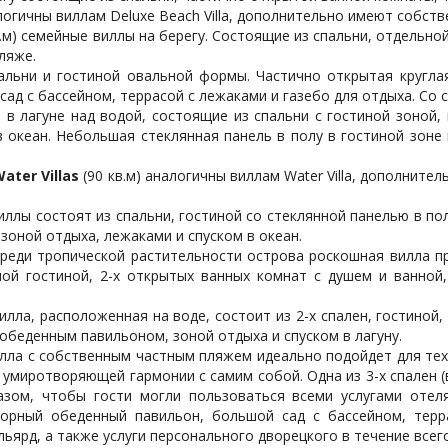
алогичны виллам Deluxe Beach Villa, дополнительно имеют собств
в.м) семейные виллы на берегу. Состоящие из спальни, отдельно
ляже.
спальни и гостиной овальной формы. Частично открытая кругл
ад с бассейном, террасой с лежаками и газебо для отдыха. Со 
 в лагуне над водой, состоящие из спальни с гостиной зоной,
в океан. Небольшая стеклянная панель в полу в гостиной зон
ater Villas
(90 кв.м) аналогичны виллам Water Villa, дополните
виллы состоят из спальни, гостиной со стеклянной панелью в по
зоной отдыха, лежаками и спуском в океан.
 среди тропической растительности острова роскошная вилла 
рной гостиной, 2-х открытых ванных комнат с душем и ванной
илла, расположенная на воде, состоит из 2-х спален, гостиной,
 обеденным павильоном, зоной отдыха и спуском в лагуну.
вилла с собственным частным пляжем идеально подойдет для тех
 умиротворяющей гармонии с самим собой. Одна из 3-х спален 
азом, чтобы гости могли пользоваться всеми услугами отел
орный обеденный павильон, большой сад с бассейном, терр
льярд, а также услуги персонального дворецкого в течение всег