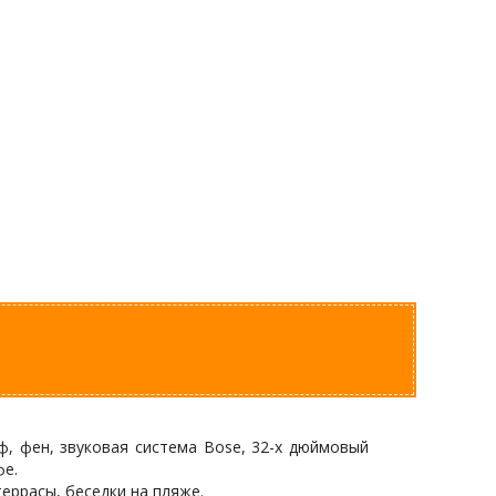
йф, фен, звуковая система Bose, 32-х дюймовый
фе.
террасы, беседки на пляже.