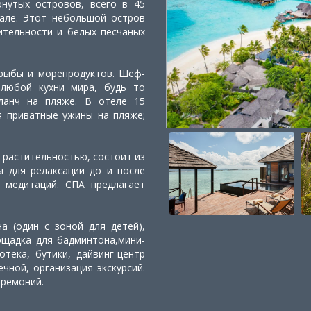
онутых островов, всего в 45
Мале. Этот небольшой остров
ительности и белых песчаных
 рыбы и морепродуктов. Шеф-
любой кухни мира, будь то
ланч на пляже. В отеле 15
я приватные ужины на пляже;
 растительностью, состоит из
ы для релаксации до и после
и медитаций. СПА предлагает
а (один с зоной для детей),
лощадка для бадминтона,мини-
тека, бутики, дайвинг-центр
ечной, организация экскурсий.
еремоний.