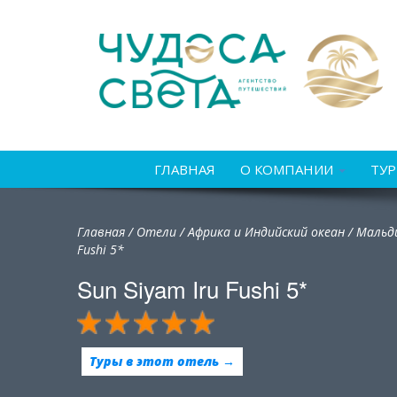
ГЛАВНАЯ
О КОМПАНИИ
ТУ
Главная
/
Отели
/
Африка и Индийский океан
/
Мальд
Fushi 5*
Sun Siyam Iru Fushi 5*
Туры в этот отель →