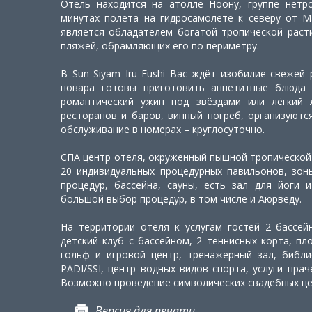
Отель находится на атолле Ноону, группе нетр
минутах полета на гидросамолете к северу от 
является обладателем богатой тропической раст
пляжей, обрамляющих его по периметру.
В Sun Siyam Iru Fushi Вас ждёт изобилие свежей
повара готовы приготовить аппетитные блюда 
романтический ужин под звёздами или лёгкий 
ресторанов и баров, винный погреб, организуютс
обслуживание в номерах – круглосуточно.
СПА центр отеля, окруженный пышной тропической
20 индивидуальных процедурных павильонов, зон
процедур, бассейна, сауны, есть зал для йоги 
большой выбор процедур, в том числе и Аюрведу.
На территории отеля к услугам гостей 2 бассейн
детский клуб с бассейном, 2 теннисных корта, п
гольф и игровой центр, тренажерный зал, библио
PADI/SSI, центр водных видов спорта, услуги прач
Возможно проведение символических свадебных ц
Версия для печати