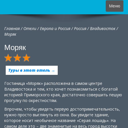
Toggle
Меню
navigation
Главная
/
Отели
/
Европа и Россия
/
Россия
/
Владивосток /
Моряк
Моряк
Туры в этот отель →
Гостиница «Моряк» расположена в самом центре
Владивостока и тем, кто хочет познакомиться с богатой
историей Приморского края, достаточно совершить пешую
прогулку по окрестностям.
Впрочем, чтобы увидеть первую достопримечательность,
нужно просто выглянуть из окна. Вы увидите здание,
которое носит необычное название «Серая лошадь». На
самом деле это – две знаменитые на весь город высотки