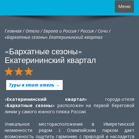
Toggle
Меню
navigation
Главная
/
Отели
/
Европа и Россия
/
Россия
/
Сочи /
«Бархатные сезоны» Екатерининский квартал
«Бархатные сезоны»
Екатерининский квартал
Туры в этот отель →
«
Екатерининский
квартал
» города-отеля
«
Бархатные
сезоны
» расположен на первой береговой
линии у самого южного пляжа России.
Уникальное месторасположение в Имеретинской
низменности рядом с Олимпийским парком дает
возможность ощутить гармонию с природой и насладится