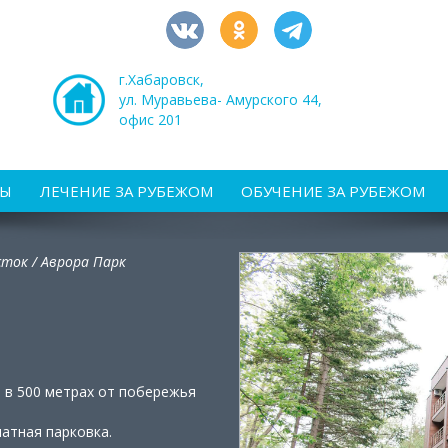
г.Хабаровск,
ул. Муравьева- Амурского 44,
офис 201
РЫ
ЛЕЧЕНИЕ ЗА РУБЕЖОМ
ОБУЧЕНИЕ ЗА РУБЕЖОМ
сток /
Аврора Парк
, в 500 метрах от побережья
атная парковка.