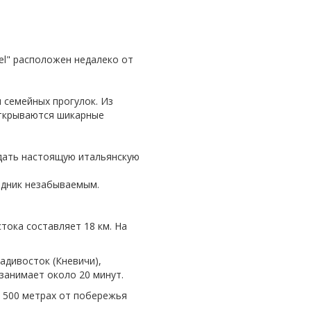
el" расположен недалеко от
 семейных прогулок. Из
ткрываются шикарные
едать настоящую итальянскую
здник незабываемым.
ока составляет 18 км. На
дивосток (Кневичи),
 занимает около 20 минут.
в 500 метрах от побережья