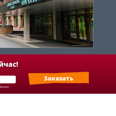
йчас!
данных.