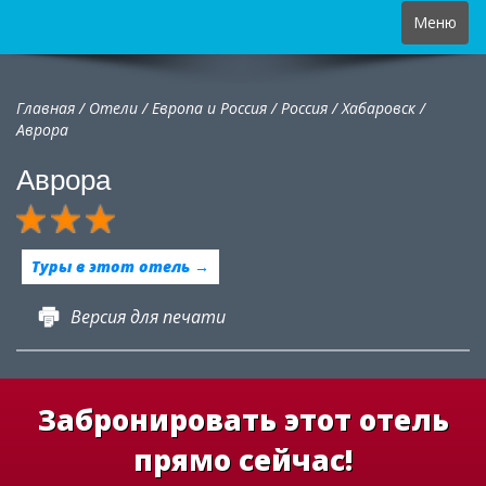
Toggle
Меню
navigation
Главная
/
Отели
/
Европа и Россия
/
Россия
/
Хабаровск /
Аврора
Аврора
Туры в этот отель →
Версия для печати
Забронировать этот отель
прямо сейчас!