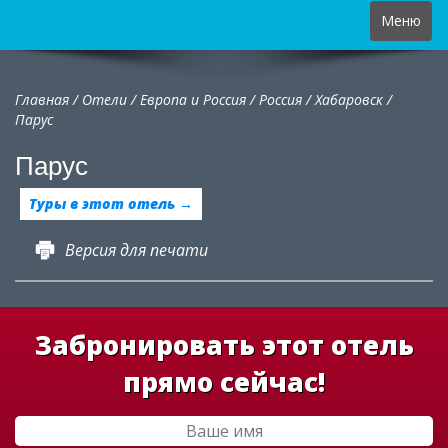
Toggle
Меню
navigation
Главная
/
Отели
/
Европа и Россия
/
Россия
/
Хабаровск /
Парус
Парус
Туры в этот отель →
Версия для печати
Забронировать этот отель
прямо сейчас!