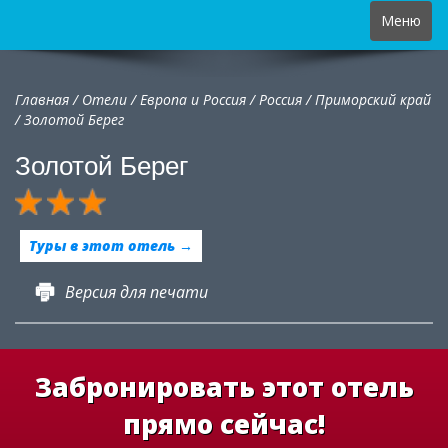
Toggle
Меню
navigation
Главная
/
Отели
/
Европа и Россия
/
Россия
/
Приморский край
/
Золотой Берег
Золотой Берег
Туры в этот отель →
Версия для печати
Забронировать этот отель
прямо сейчас!