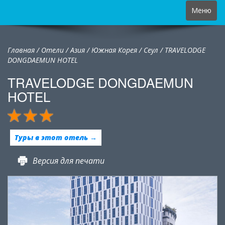
Toggle
Меню
navigation
Главная
/
Отели
/
Азия
/
Южная Корея
/
Сеул /
TRAVELODGE
DONGDAEMUN HOTEL
TRAVELODGE DONGDAEMUN
HOTEL
Туры в этот отель →
Версия для печати