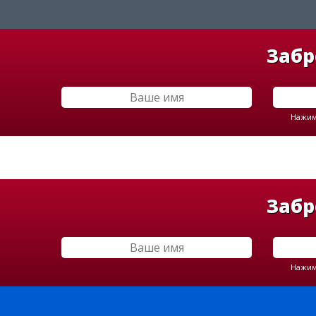
Забр
Нажима
Забр
Нажима