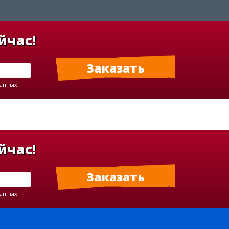
йчас!
данных.
йчас!
данных.