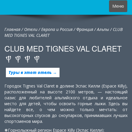
Toggle
Меню
navigation
Главная
/
Отели
/
Европа и Россия
/
Франция
/
Альпы /
CLUB
MED TIGNES VAL CLARET
CLUB MED TIGNES VAL CLARET
Туры в этот отель →
Городок Tignes Val Claret в долине Эспас Килли (Espace Killy),
расположенный на высоте 2100 метров, — настоящий
оазис для любителей альпийского отдыха и идеальное
место для детей, чтобы освоить горные лыжи. Здесь вы
найдете все, о чем можно только мечтать: от
высокогорных спусков до сноупарков, принимавших лучших
спортсменов мира.
❅Горнолыжный регион Espace Killy (Эспас Килли):