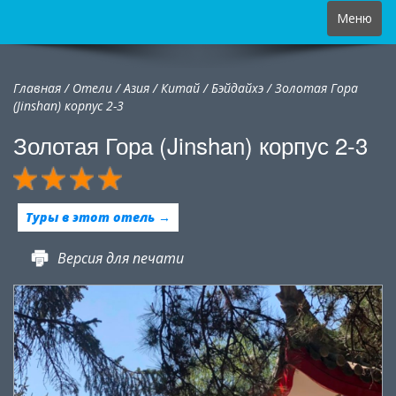
Toggle
Меню
navigation
Главная
/
Отели
/
Азия
/
Китай
/
Бэйдайхэ /
Золотая Гора
(Jinshan) корпус 2-3
Золотая Гора (Jinshan) корпус 2-3
Туры в этот отель →
Версия для печати