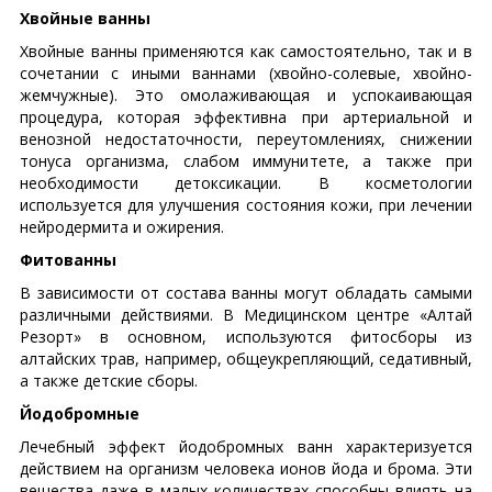
Хвойные ванны
Хвойные ванны применяются как самостоятельно, так и в
сочетании с иными ваннами (хвойно-солевые, хвойно-
жемчужные). Это омолаживающая и успокаивающая
процедура, которая эффективна при артериальной и
венозной недостаточности, переутомлениях, снижении
тонуса организма, слабом иммунитете, а также при
необходимости детоксикации. В косметологии
используется для улучшения состояния кожи, при лечении
нейродермита и ожирения.
Фитованны
В зависимости от состава ванны могут обладать самыми
различными действиями. В Медицинском центре «Алтай
Резорт» в основном, используются фитосборы из
алтайских трав, например, общеукрепляющий, седативный,
а также детские сборы.
Йодобромные
Лечебный эффект йодобромных ванн характеризуется
действием на организм человека ионов йода и брома. Эти
вещества даже в малых количествах способны влиять на