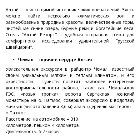
Алтай – неистощимый источник ярких впечатлений. Здесь
можно найти несколько климатических зон и
разнообразные природные красоты: величественные горы,
чистейшие синие озёра, бурные реки и богатейшие леса.
Отель "Алтай Резорт" – удобная отправная точка для
комфортного исследования удивительной "русской
Швейцарии".
Чемал – горячее сердце Алтая
Увлекательная экскурсия в райцентр Чемал, известный
своим уникальным мягким и теплым климатом, и его
окрестности. Туристы посетят наиболее интересные
достопримечательности района, такие как: Чемальская
ГЭС, «козья тропка», ворота Сартакпая, женский
монастырь на о. Патмос, совершат экскурсию к водопаду
Чичкыш (высота падения 3,6 м) или в «Деревню мастеров».
о.Патмос
Расстояние: на автомобиле – 310
километров, пешком 4 километра.
Длительность: 6-7 часов