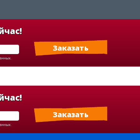
йчас!
данных.
йчас!
данных.