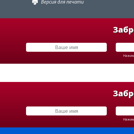
Версия для печати
Забр
Нажима
Забр
Нажима