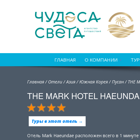
ГЛАВНАЯ
О КОМПАНИИ
ТУ
Главная
/
Отели
/
Азия
/
Южная Корея
/
Пусан /
THE M
THE MARK HOTEL HAEUNDAE
Туры в этот отель →
Отель Mark Haeundae расположен всего в 1 минуте 