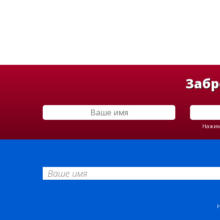
Забр
Нажима