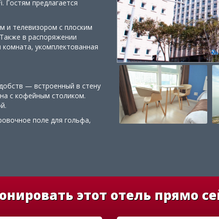
i. Гостям предлагается
м и телевизором с плоским
 Также в распоряжении
я комната, укомплектованная
добств — встроенный в стену
она с кофейным столиком.
й.
ровочное поле для гольфа,
онировать этот отель прямо се