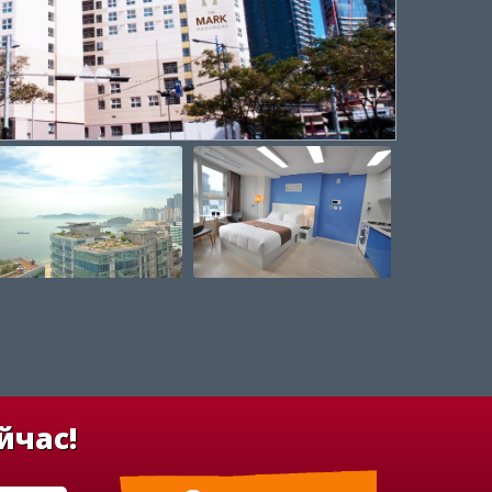
йчас!