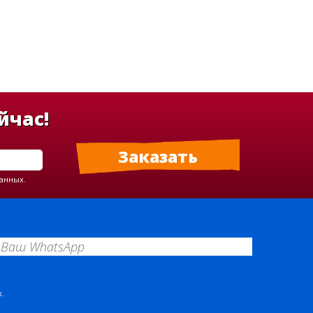
йчас!
данных.
.