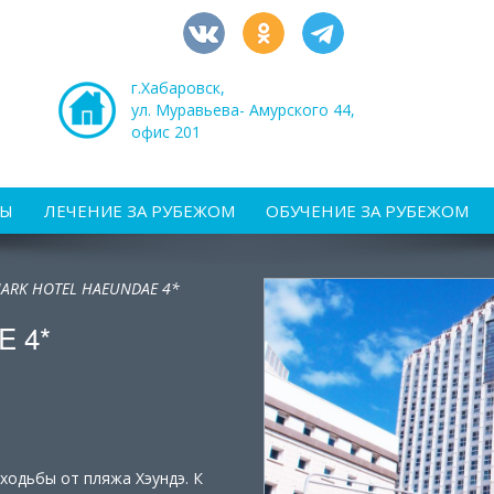
г.Хабаровск,
ул. Муравьева- Амурского 44,
офис 201
РЫ
ЛЕЧЕНИЕ ЗА РУБЕЖОМ
ОБУЧЕНИЕ ЗА РУБЕЖОМ
ARK HOTEL HAEUNDAE 4*
 4*
ходьбы от пляжа Хэундэ. К