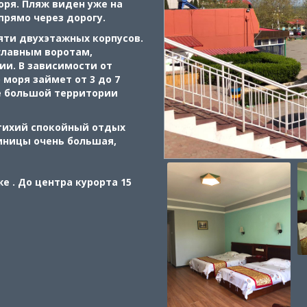
оря. Пляж виден уже на
прямо через дорогу.
яти двухэтажных корпусов.
главным воротам,
ии. В зависимости от
 моря займет от 3 до 7
е большой территории
 тихий спокойный отдых
иницы очень большая,
е . До центра курорта 15