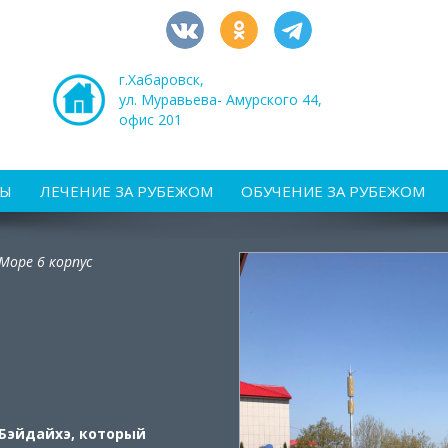
г.Хабаровск,
ул. Муравьева- Амурского 44,
офис 201
РЫ
ЛЕЧЕНИЕ ЗА РУБЕЖОМ
ОБУЧЕНИЕ ЗА РУБЕЖОМ
Море 6 корпус
 Бэйдайхэ, который