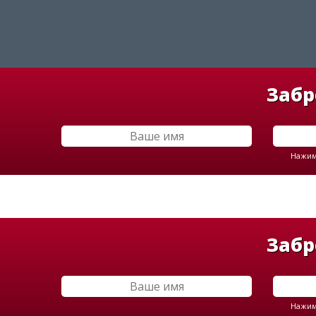
Забр
Нажима
Забр
Нажима