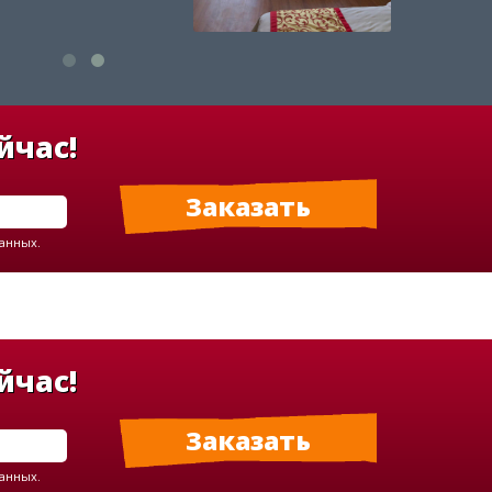
йчас!
данных.
йчас!
данных.