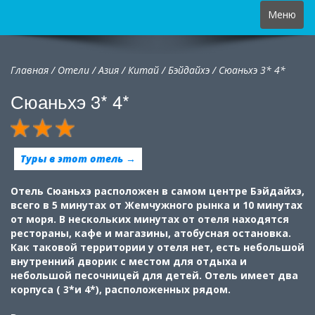
Toggle
Меню
navigation
Главная
/
Отели
/
Азия
/
Китай
/
Бэйдайхэ /
Сюаньхэ 3* 4*
Сюаньхэ 3* 4*
Туры в этот отель →
Отель Сюаньхэ расположен в самом центре Бэйдайхэ,
всего в 5 минутах от Жемчужного рынка и 10 минутах
от моря. В нескольких минутах от отеля находятся
рестораны, кафе и магазины, атобусная остановка.
Как таковой территории у отеля нет, есть небольшой
внутренний дворик с местом для отдыха и
небольшой песочницей для детей. Отель имеет два
корпуса ( 3*и 4*), расположенных рядом.