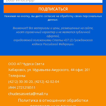
Нажимая на кнопку, вы даете согласие на обработку своих персональных
данных.
Внимание!!! Все материалы и цены, размещенные на сайте,
носят справочный характер и не являются публичной
офертой,
определяемой положениями Статьи 437 (2) Гражданского
кодекса Российской Федерации.
ООО АП Чудеса Света
Хабаровск, ул. Муравьева-Амурского, 44 офис 201
Телефоны:
(4212) 30-30-20, (4212) 42-02-04
ИНН 2721218511
chudesasveta@mail.ru
Политика в отношении обработки
персональных данных