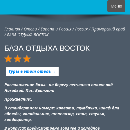
Toggle
Меню
navigation
Главная
/
Отели
/
Европа и Россия
/
Россия
/
Приморский край
/
БАЗА ОТДЫХА ВОСТОК
БАЗА ОТДЫХА ВОСТОК
Туры в этот отель →
Расположение базы:
на берегу песчаного пляжа под
Находкой.
Пос. Врангель
Проживание
:
.
В стандартном номере: кровати, тумбочка, шкаф для
одежды, холодильник, телевизор, стол, стулья,
кондиционер.
В корпусах предусмотрено горячее и холодное