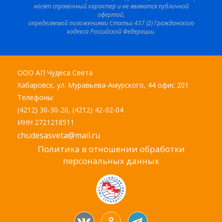
носят справочный характер и не являются публичной
офертой,
определяемой положениями Статьи 437 (2) Гражданского
кодекса Российской Федерации.
ООО АП Чудеса Света
Хабаровск, ул. Муравьева-Амурского, 44 офис 201
Телефоны:
(4212) 30-30-20, (4212) 42-02-04
ИНН 2721218511
chudesasveta@mail.ru
Политика в отношении обработки
персональных данных