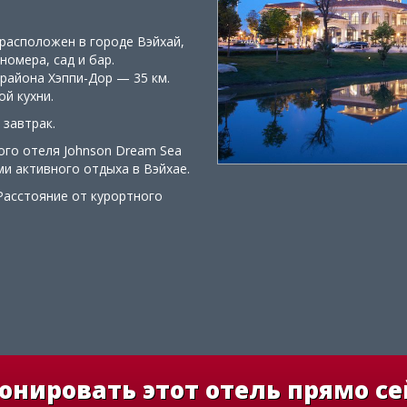
расположен в городе Вэйхай,
номера, сад и бар.
 района Хэппи-Дор — 35 км.
й кухни.
 завтрак.
ного отеля Johnson Dream Sea
ми активного отдыха в Вэйхае.
 Расстояние от курортного
онировать этот отель прямо се