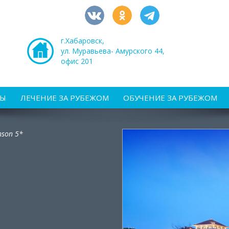
г.Хабаровск,
ул. Муравьева- Амурского 44,
офис 201
РЫ
ЛЕЧЕНИЕ ЗА РУБЕЖОМ
ОБУЧЕНИЕ ЗА РУБЕЖОМ
nson 5*