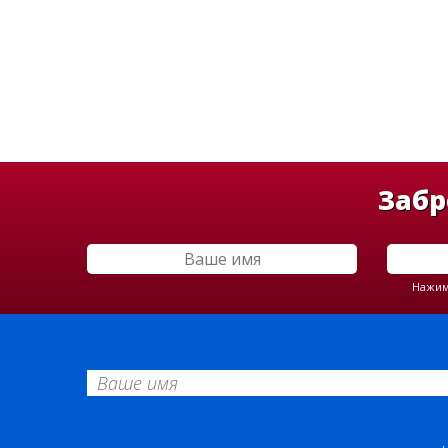
Забр
Нажима