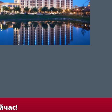
йчас!