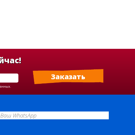
йчас!
данных.