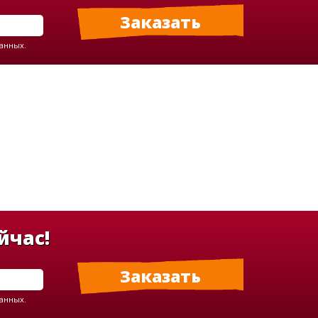
данных.
йчас!
данных.