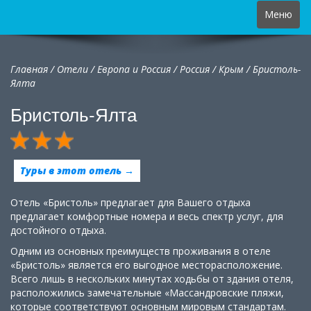
Toggle
Меню
navigation
Главная
/
Отели
/
Европа и Россия
/
Россия
/
Крым /
Бристоль-
Ялта
Бристоль-Ялта
Туры в этот отель →
Отель «Бристоль» предлагает для Вашего отдыха
предлагает комфортные номера и весь спектр услуг, для
достойного отдыха.
Одним из основных преимуществ проживания в отеле
«Бристоль» является его выгодное месторасположение.
Всего лишь в нескольких минутах ходьбы от здания отеля,
расположились замечательные «Массандровские пляжи,
которые соответствуют основным мировым стандартам.