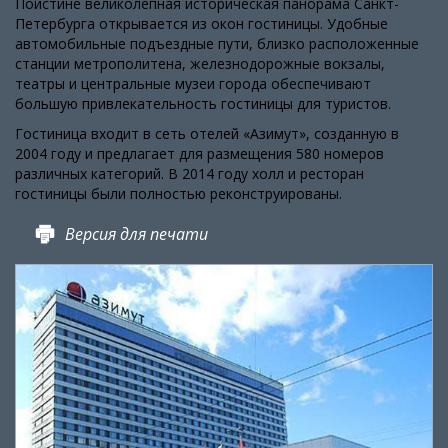
Поистине великолепная историческая панорама Санкт-
Петербурга открывается из окон гостиницы. Удобные
автомобильные подъездные пути, близко расположенные
станции метрополитена, железнодорожные вокзалы,
театры и центральные музеи города обеспечивают
большую привлекательность гостиницы для туристов.
Гостиница входит в сеть отелей «Азимут», созданную в
2004 году и предлагает для размещения 580 номеров
различных категорий. В 2014 году холл и ресторан
гостиницы были полностью реконструированы.
Версия для печати