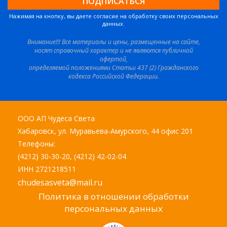
Нажимая на кнопку, вы даете согласие на обработку своих персональных
данных.
Внимание!!! Все материалы и цены, размещенные на сайте,
носят справочный характер и не являются публичной
офертой,
определяемой положениями Статьи 437 (2) Гражданского
кодекса Российской Федерации.
ООО АП Чудеса Света
Хабаровск, ул. Муравьева-Амурского, 44 офис 201
Телефоны:
(4212) 30-30-20, (4212) 42-02-04
ИНН 2721218511
chudesasveta@mail.ru
Политика в отношении обработки
персональных данных