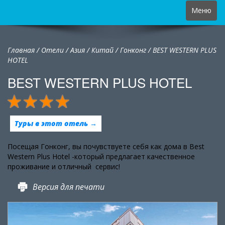
Toggle
Меню
navigation
Главная
/
Отели
/
Азия
/
Китай
/
Гонконг /
BEST WESTERN PLUS
HOTEL
BEST WESTERN PLUS HOTEL
Туры в этот отель →
Посещая Гонконг, вы почувствуете себя как дома в Best
Western Plus Hotel -который предлагает качественное
проживание и отличный сервис!
Версия для печати