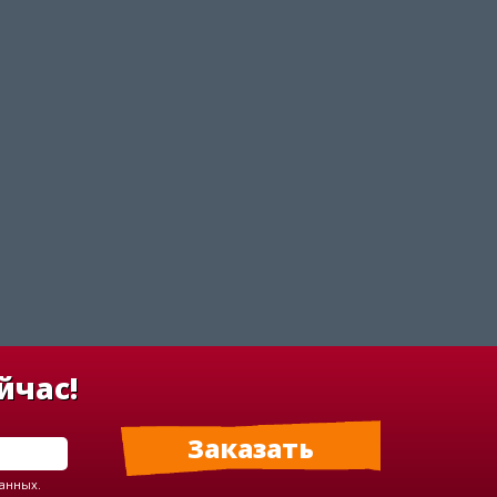
йчас!
данных.