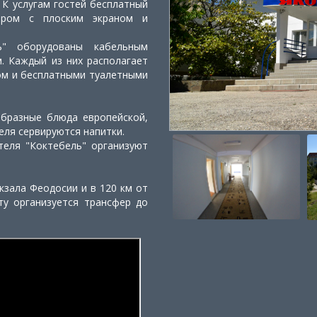
 К услугам гостей бесплатный
ором с плоским экраном и
ь" оборудованы кабельным
. Каждый из них располагает
ом и бесплатными туалетными
образные блюда европейской,
теля сервируются напитки.
теля "Коктебель" организуют
кзала Феодосии и в 120 км от
ту организуется трансфер до