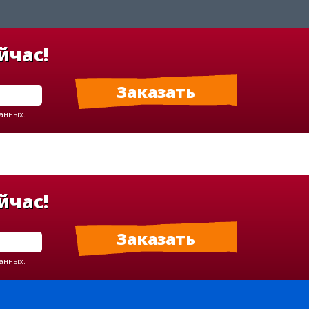
йчас!
данных.
йчас!
данных.