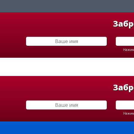
Забр
Нажима
Забр
Нажима