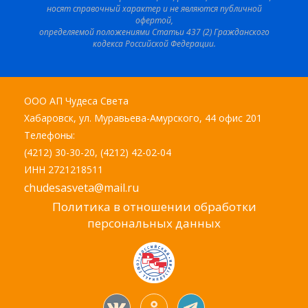
носят справочный характер и не являются публичной
офертой,
определяемой положениями Статьи 437 (2) Гражданского
кодекса Российской Федерации.
ООО АП Чудеса Света
Хабаровск, ул. Муравьева-Амурского, 44 офис 201
Телефоны:
(4212) 30-30-20, (4212) 42-02-04
ИНН 2721218511
chudesasveta@mail.ru
Политика в отношении обработки
персональных данных