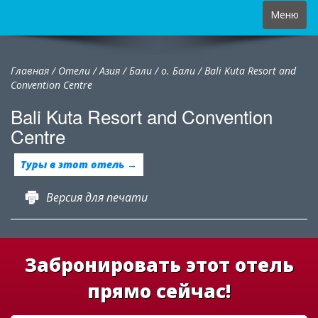
Toggle
Меню
navigation
Главная
/
Отели
/
Азия
/
Бали
/
о. Бали /
Bali Kuta Resort and
Convention Centre
Bali Kuta Resort and Convention
Centre
Туры в этот отель →
Версия для печати
Забронировать этот отель
прямо сейчас!