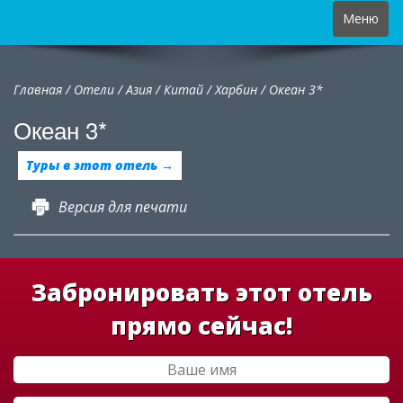
Toggle
Меню
navigation
Главная
/
Отели
/
Азия
/
Китай
/
Харбин /
Океан 3*
Океан 3*
Туры в этот отель →
Версия для печати
Забронировать этот отель
прямо сейчас!