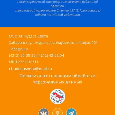
носят справочный характер и не являются публичной
офертой,
определяемой положениями Статьи 437 (2) Гражданского
кодекса Российской Федерации.
ООО АП Чудеса Света
Хабаровск, ул. Муравьева-Амурского, 44 офис 201
Телефоны:
(4212) 30-30-20, (4212) 42-02-04
ИНН 2721218511
chudesasveta@mail.ru
Политика в отношении обработки
персональных данных