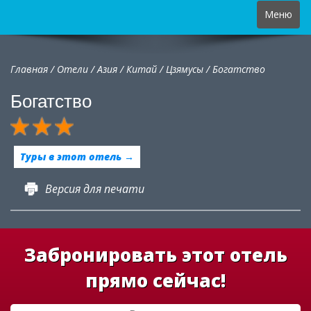
Toggle
Меню
navigation
Главная
/
Отели
/
Азия
/
Китай
/
Цзямусы /
Богатство
Богатство
Туры в этот отель →
Версия для печати
Забронировать этот отель
прямо сейчас!