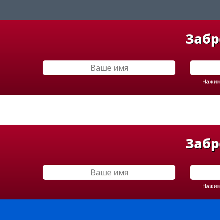
Забр
Нажима
Забр
Нажима