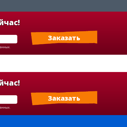
йчас!
данных.
йчас!
данных.