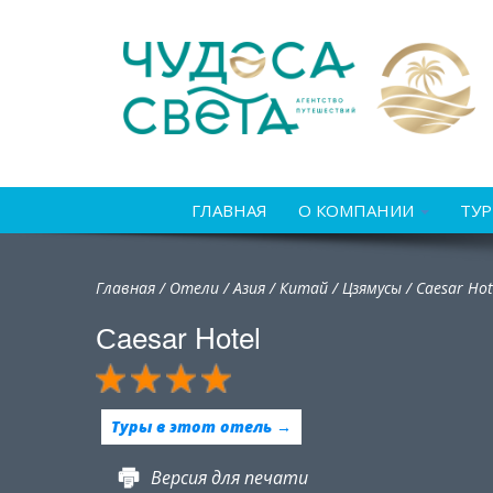
ГЛАВНАЯ
О КОМПАНИИ
ТУ
Главная
/
Отели
/
Азия
/
Китай
/
Цзямусы /
Сaesar Hot
Сaesar Hotel
Туры в этот отель →
Версия для печати