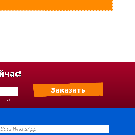
йчас!
данных.