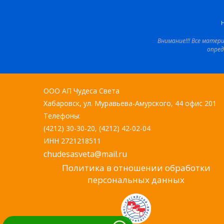
Внимание!!! Все матер
опред
ООО АП Чудеса Света
Хабаровск, ул. Муравьева-Амурского, 44 офис 201
Телефоны:
(4212) 30-30-20, (4212) 42-02-04
ИНН 2721218511
chudesasveta@mail.ru
Политика в отношении обработки
персональных данных