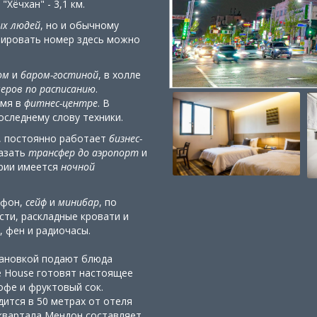
Хёчхан" - 3,1 км.
ых людей
, но и обычному
нировать номер здесь можно
ом
и
баром-гостиной
, в холле
еров по расписанию
.
емя в
фитнес-центре
. В
оследнему слову техники.
, постоянно работает
бизнес-
казать
трансфер до аэропорт
и
ории имеется
ночной
ефон,
сейф
и
минибар
, по
ти, раскладные кровати и
, фен и радиочасы.
тановкой подают блюда
ee House готовят настоящее
офе и фруктовый сок.
ится в 50 метрах от отеля
 квартала Мендон составляет