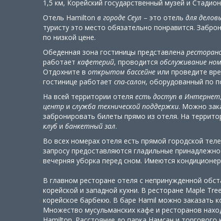
1,5 км, Корейский государственный музей и Стадион "
Отель Hamilton
в городе Сеул
– это отель
для делов
туристу это место обязательно понравится. Забро
по низкой цене.
Обеденная зона гостиницы представлена
ресторан
работает
кафетерий
, проводится
обслуживание ном
Отдохните в
открытом бассейне
или проведите вр
гостинице работает
спа-салон
, оборудованный по п
На всей территории отеля
есть доступ в Интернет
центр
и
служба технической поддержки
. Можно за
забронировать билеты прямо из отеля. На террит
клуб
и
банкетный зал
.
Во всех номерах отеля есть прямой городской тел
запросу предоставляются гладильные принадлежнос
вечерняя уборка перед сном. Имеются кондиционер
В главном ресторане отеля с непринужденной обс
корейской и западной кухни. В ресторане Maple Tr
корейское барбекю. В баре Hamil можно заказать к
Множество мусульманских кафе и ресторанов наход
Hamilton. Расстояние до парка Намсан и торгового