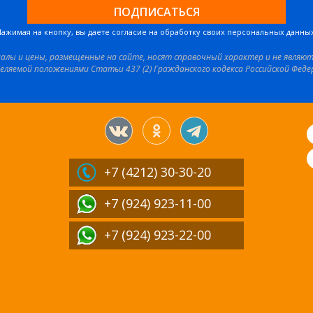
Нажимая на кнопку, вы даете согласие на обработку своих персональных данных
иалы и цены, размещенные на сайте, носят справочный характер и не являю
еляемой положениями Статьи 437 (2) Гражданского кодекса Российской Феде
+7 (4212)
30-30-20
+7 (924) 923-11-00
+7 (924) 923-22-00