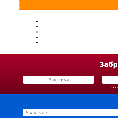
Забр
Нажима