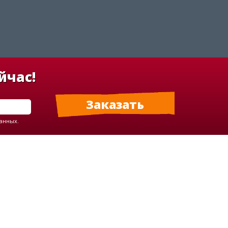
йчас!
данных.