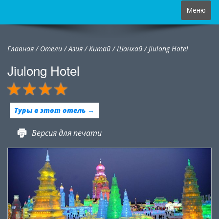
Toggle
Меню
navigation
Главная
/
Отели
/
Азия
/
Китай
/
Шанхай /
Jiulong Hotel
Jiulong Hotel
Туры в этот отель →
Версия для печати