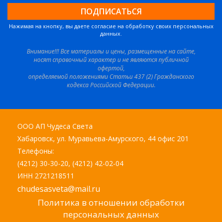
Нажимая на кнопку, вы даете согласие на обработку своих персональных
данных.
Внимание!!! Все материалы и цены, размещенные на сайте,
носят справочный характер и не являются публичной
офертой,
определяемой положениями Статьи 437 (2) Гражданского
кодекса Российской Федерации.
ООО АП Чудеса Света
Хабаровск, ул. Муравьева-Амурского, 44 офис 201
Телефоны:
(4212) 30-30-20, (4212) 42-02-04
ИНН 2721218511
chudesasveta@mail.ru
Политика в отношении обработки
персональных данных