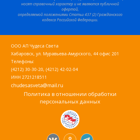
носят справочный характер и не являются публичной
офертой,
определяемой положениями Статьи 437 (2) Гражданского
кодекса Российской Федерации.
ООО АП Чудеса Света
Хабаровск, ул. Муравьева-Амурского, 44 офис 201
Телефоны:
(4212) 30-30-20, (4212) 42-02-04
ИНН 2721218511
chudesasveta@mail.ru
Политика в отношении обработки
персональных данных