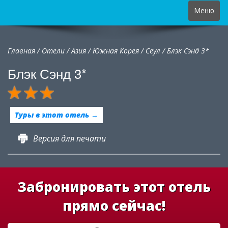
Toggle
Меню
navigation
Главная
/
Отели
/
Азия
/
Южная Корея
/
Сеул /
Блэк Сэнд 3*
Блэк Сэнд 3*
Туры в этот отель →
Версия для печати
Забронировать этот отель
прямо сейчас!