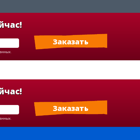
йчас!
данных.
йчас!
данных.