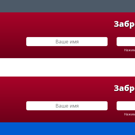
Забр
Нажима
Забр
Нажима