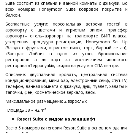
Suite состоит из спальни и ванной комнаты с джакузи. Во
всех номерах Honeymoon Suite ковровое покрытие и
балкон.
Бесплатные услуги: персональная встреча гостей в
аэропорту с цветами и игристым вином, трансфер
аэропорт– отель–аэропорт на транспорте ВИП класса,
ускоренная процедура регистрации, Honeymoon Set Up
(блюдо с фруктами, игристое вино, торт, барный сетап),
«Завтрак Любви» в одно из утро, бронирование
ресторанов а ля карт за исключением японского
ресторана «Teppanyaki», скидки на услуги в СПА центре.
Описание: двуспальная кровать, центральная система
кондиционирования, мини-бар, электронный сейф, спут.TV,
телефон, ванная комната с джакузи, душ, туалет, халаты и
тапочки, фен, косметическое зеркало, весы.
Максимальное размещение: 2 взрослых.
Площадь 38 – 42 m²
Resort Suite с видом на ландшафт
Всего 5 номеров категории Resort Suite в основном здании.