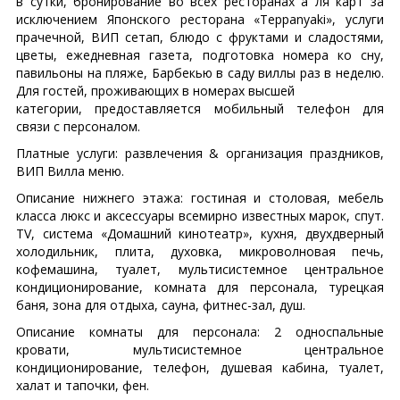
в сутки, бронирование во всех ресторанах а ля карт за
исключением Японского ресторана «Teppanyaki», услуги
прачечной, ВИП сетап, блюдо с фруктами и сладостями,
цветы, ежедневная газета, подготовка номера ко сну,
павильоны на пляже, Барбекью в саду виллы раз в неделю.
Для гостей, проживающих в номерах высшей
категории, предоставляется мобильный телефон для
связи с персоналом.
Платные услуги: развлечения & организация праздников,
ВИП Вилла меню.
Описание нижнего этажа: гостиная и столовая, мебель
класса люкс и аксессуары всемирно известных марок, спут.
TV, система «Домашний кинотеатр», кухня, двухдверный
холодильник, плита, духовка, микроволновая печь,
кофемашина, туалет, мультисистемное центральное
кондиционирование, комната для персонала, турецкая
баня, зона для отдыха, сауна, фитнес-зал, душ.
Описание комнаты для персонала: 2 односпальные
кровати, мультисистемное центральное
кондиционирование, телефон, душевая кабина, туалет,
халат и тапочки, фен.