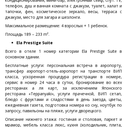
кондиционирования, мини-бар, электронный сейф, спут. TV,
телефон, душ и ванная комната с джакузи, туалет, халат и
тапочки, фен, косметическое зеркало, весы, терраса с
джакузи, место для загара и шезлонги.
Максимальное размещение: 4 взрослых + 1 ребенок.
Площадь 189 – 233 m².
Ela Prestige Suite
Всего в отеле 1 номер категории Ela Prestige Suite в
основном здании.
Бесплатные услуги: персональная встреча в аэропорту,
трансфер аэропорт-отель-аэропорт на транспорте ВИП
класса, ускоренная процедура регистрации в номере,
сервис в номер 24 часа в сутки, бронирование во всех
ресторанах а ля карт, за исключением Японского
ресторана «Teppanyaki», услуги прачечной, ВИП сетап,
блюдо с фруктами и сладостями в день заезда, цветы,
ежедневная газета, подготовка номера ко сну, ноутбук по
запросу, павильоны на пляже, услуги дворецкого.
Описание нижнего этажа: гостиная и столовая, паркет и
мрамор, мебель класса люкс, кухня (холодильник, плита,