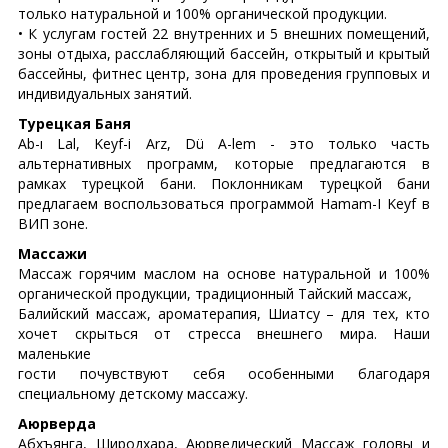
только натуральной и 100% органической продукции.
• К услугам гостей 22 внутренних и 5 внешних помещений,
зоны отдыха, расслабляющий бассейн, открытый и крытый
бассейны, фитнес центр, зона для проведения групповых и
индивидуальных занятий.
Турецкая Баня
Ab-ı Lal, Keyf-i Arz, Dü A-lem - это только часть
альтернативных программ, которые предлагаются в
рамках турецкой бани. Поклонникам турецкой бани
предлагаем воспользоваться программой Hamam-I Keyf в
ВИП зоне.
Массажи
Массаж горячим маслом на основе натуральной и 100%
органической продукции, традиционный Тайский массаж,
Балийский массаж, ароматерапия, Шиатсу – для тех, кто
хочет скрыться от стресса внешнего мира. Наши
маленькие
гости почувствуют себя особенными благодаря
специальному детскому массажу.
Аюрверда
Абхъянга, Широдхара, Аюрведический Массаж головы и