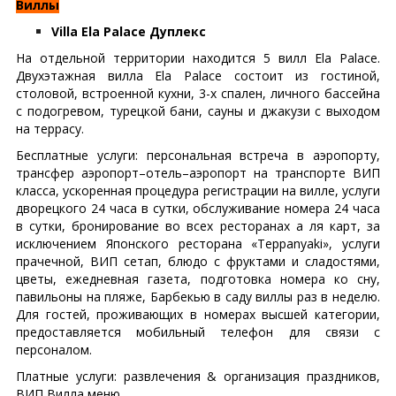
Виллы
Villa Ela Palace Дуплекс
На отдельной территории находится 5 вилл Ela Palace.
Двухэтажная вилла Ela Palace состоит из гостиной,
столовой, встроенной кухни, 3-х спален, личного бассейна
с подогревом, турецкой бани, сауны и джакузи с выходом
на террасу.
Бесплатные услуги: персональная встреча в аэропорту,
трансфер аэропорт–отель–аэропорт на транспорте ВИП
класса, ускоренная процедура регистрации на вилле, услуги
дворецкого 24 часа в сутки, обслуживание номера 24 часа
в сутки, бронирование во всех ресторанах а ля карт, за
исключением Японского ресторана «Teppanyaki», услуги
прачечной, ВИП сетап, блюдо с фруктами и сладостями,
цветы, ежедневная газета, подготовка номера ко сну,
павильоны на пляже, Барбекью в саду виллы раз в неделю.
Для гостей, проживающих в номерах высшей категории,
предоставляется мобильный телефон для связи с
персоналом.
Платные услуги: развлечения & организация праздников,
ВИП Вилла меню.