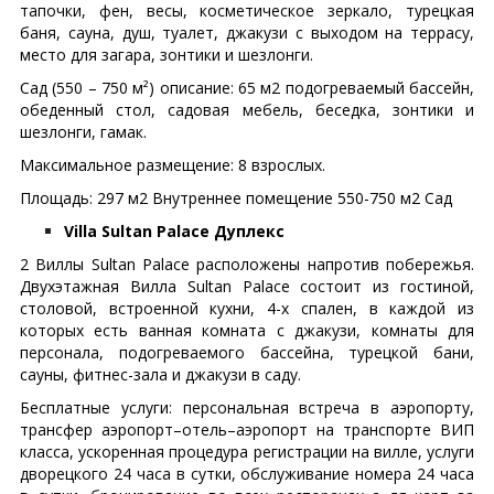
тапочки, фен, весы, косметическое зеркало, турецкая
баня, сауна, душ, туалет, джакузи с выходом на террасу,
место для загара, зонтики и шезлонги.
Сад (550 – 750 м²) описание: 65 м2 подогреваемый бассейн,
обеденный стол, садовая мебель, беседка, зонтики и
шезлонги, гамак.
Максимальное размещение: 8 взрослых.
Площадь: 297 м2 Внутреннее помещение 550-750 м2 Сад
Villa Sultan Palace Дуплекс
2 Виллы Sultan Palace расположены напротив побережья.
Двухэтажная Вилла Sultan Palace состоит из гостиной,
столовой, встроенной кухни, 4-x спален, в каждой из
которых есть ванная комната с джакузи, комнаты для
персонала, подогреваемого бассейна, турецкой бани,
сауны, фитнес-зала и джакузи в саду.
Бесплатные услуги: персональная встреча в аэропорту,
трансфер аэропорт–отель–аэропорт на транспорте ВИП
класса, ускоренная процедура регистрации на вилле, услуги
дворецкого 24 часа в сутки, обслуживание номера 24 часа