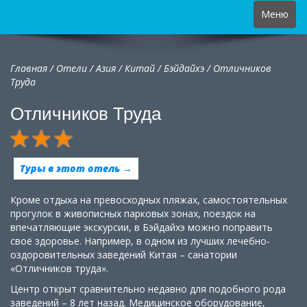
Toggle
Меню
navigation
Главная
/
Отели
/
Азия
/
Китай
/
Бэйдайхэ /
Отличников
Труда
Отличников Труда
Туры в этот отель →
Кроме отдыха на превосходных пляжах, самостоятельных
прогулок в живописных парковых зонах, поездок на
впечатляющие экскурсии, в Бэйдайхэ можно поправить
своё здоровье. Например, в одном из лучших лечебно-
оздоровительных заведений Китая – санатории
«Отличников труда».
Центр открыт сравнительно недавно для подобного рода
заведений – 8 лет назад. Медицинское оборудование,